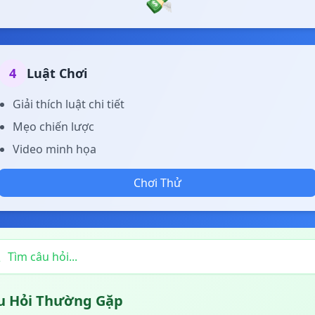
4
Luật Chơi
Giải thích luật chi tiết
Mẹo chiến lược
Video minh họa
Chơi Thử
u Hỏi Thường Gặp