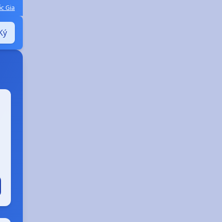
c Gia
Ký