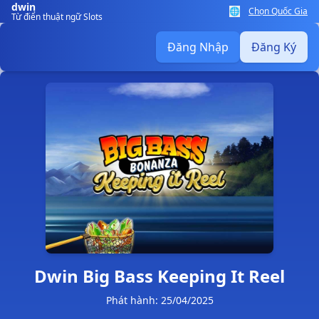
dwin
🌐
Chọn Quốc Gia
Từ điển thuật ngữ Slots
Đăng Nhập
Đăng Ký
Dwin Big Bass Keeping It Reel
Phát hành: 25/04/2025