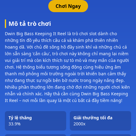
Chơi Ngay
Mô tả trò chơi
Dwin Big Bass Keeping It Reel là trò chơi slot dành cho
những tín đồ yêu thích câu cá và khám phá thiên nhiên
hoang dã. Với chủ đề sông hồ đầy sinh khí và những chú cá
lớn sẵn sàng 'cắn câu', trò chơi này không chỉ mang lại niềm
vui giải trí mà còn kích thích sự tò mò và may mắn của người
chơi. Hệ thống biểu tượng sống động cùng hiệu ứng âm
thanh mô phỏng môi trường ngoài trời khiến bạn cảm thấy
như đang thực sự ngồi bên bờ nước trong ngày nắng đẹp.
Nhiều phần thưởng lớn đang chờ đợi những người chơi kiên
nhẫn và chính xác. Hãy thả cần cùng Dwin Big Bass Keeping
It Reel – nơi mỗi lần quay là một cú bắt cá đầy tiềm năng!
Tỷ lệ thắng
Giải thưởng tối đa
33.9%
2000x