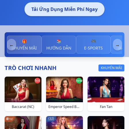
Tải Ứng Dụng Miễn Phí Ngay
🎁
📚
🎮

←
→
KHUYẾN MÃI
HƯỚNG DẪN
E-SPORTS
GAME
TRÒ CHƠI NHANH
KHUYẾN MÃI
hot
new
Baccarat (NC)
Emperor Speed Baccarat
Fan Tan