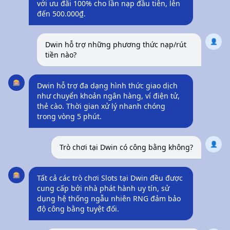
với ưu đãi 100% cho lần nạp đầu tiên, lên
đến 500.000₫.
👤
Dwin hỗ trợ những phương thức nạp/rút
tiền nào?
🎰
Dwin hỗ trợ đa dạng hình thức giao dịch
như chuyển khoản ngân hàng, ví điện tử,
thẻ cào. Thời gian xử lý nhanh chóng
trong vòng 5 phút.
👤
Trò chơi tại Dwin có công bằng không?
🎰
Tất cả các trò chơi Slots tại Dwin đều được
cung cấp bởi nhà phát hành uy tín, sử
dụng hệ thống ngẫu nhiên RNG đảm bảo
độ công bằng tuyệt đối.