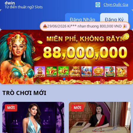
dwin
🌐
Chọn Quốc Gia
Từ điển thuật ngữ Slots
Đăng Nhập
Đăng Ký
TRÒ CHƠI MỚI
MỚI
MỚI