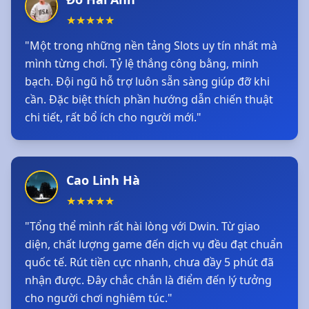
★★★★★
"Một trong những nền tảng Slots uy tín nhất mà
mình từng chơi. Tỷ lệ thắng công bằng, minh
bạch. Đội ngũ hỗ trợ luôn sẵn sàng giúp đỡ khi
cần. Đặc biệt thích phần hướng dẫn chiến thuật
chi tiết, rất bổ ích cho người mới."
Cao Linh Hà
★★★★★
"Tổng thể mình rất hài lòng với Dwin. Từ giao
diện, chất lượng game đến dịch vụ đều đạt chuẩn
quốc tế. Rút tiền cực nhanh, chưa đầy 5 phút đã
nhận được. Đây chắc chắn là điểm đến lý tưởng
cho người chơi nghiêm túc."