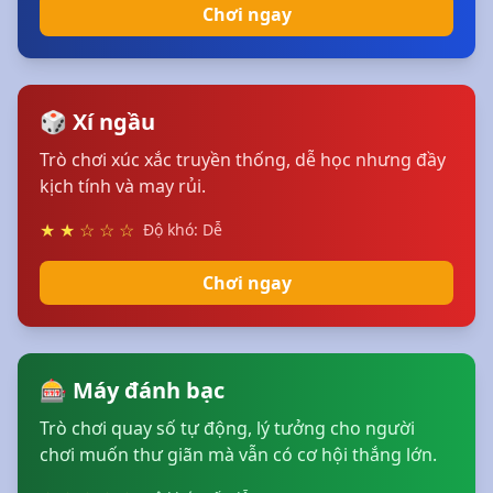
Chơi ngay
🎲 Xí ngầu
Trò chơi xúc xắc truyền thống, dễ học nhưng đầy
kịch tính và may rủi.
★ ★ ☆ ☆ ☆
Độ khó: Dễ
Chơi ngay
🎰 Máy đánh bạc
Trò chơi quay số tự động, lý tưởng cho người
chơi muốn thư giãn mà vẫn có cơ hội thắng lớn.